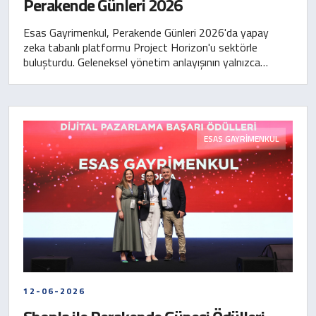
Perakende Günleri 2026
Esas Gayrimenkul, Perakende Günleri 2026'da yapay
zeka tabanlı platformu Project Horizon'u sektörle
buluşturdu. Geleneksel yönetim anlayışının yalnızca
geçmiş verilere yaslanarak karar almak, yani dikiz
aynasına bakarak araba kullanmak anlamına geldiğini
vurgulayan Esas Gayrimenkul, yapay zekanın artık bir
trend değil rekabetin en temel zorunluluğu olduğunu
ortaya koydu.
ESAS GAYRİMENKUL
12-06-2026