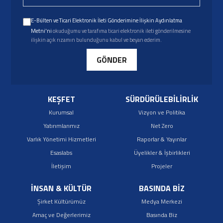
E-Bülten ve Ticari Elektronik İleti Gönderimine İlişkin Aydınlatma
Metni'ni
okuduğumu ve tarafıma ticari elektronik ileti gönderilmesine
ilişkin açık rızamın bulunduğunu kabul ve beyan ederim.
GÖNDER
KEŞFET
SÜRDÜRÜLEBİLİRLİK
Kurumsal
Vizyon ve Politika
Yatırımlarımız
Net Zero
Varlık Yönetimi Hizmetleri
Raporlar & Yayınlar
Esaslabs
Üyelikler & İşbirlikleri
İletişim
Projeler
İNSAN & KÜLTÜR
BASINDA BİZ
Şirket Kültürümüz
Medya Merkezi
Amaç ve Değerlerimiz
Basında Biz