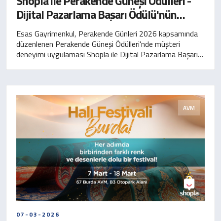
Shopla ile Perakende Güneşi Ödülleri -
Dijital Pazarlama Başarı Ödülü'nün
sahibi olduk!
Esas Gayrimenkul, Perakende Günleri 2026 kapsamında
düzenlenen Perakende Güneşi Ödülleri'nde müşteri
deneyimi uygulaması Shopla ile Dijital Pazarlama Başarı
Ödülü'ne layık görüldü. Bu ödülle birlikte Esas
Gayrimenkul, söz konusu kategoride ödül alan ilk AVM
uygulaması olma unvanını da kazandı.
AVM
07-03-2026