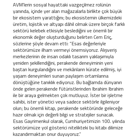
AVM’lerin sosyal hayattaki vazgeçilmez rolünün
yanında, içinde yer alan mağazalarla birlikte çok büyük
bir ekosistem yarattığını; bu ekosistemin ülkemizdeki
üretim, lojistik ve altyapı dâhil olmak üzere birçok farklı
sektörü kelebek etkisiyle beslediğini ve önemli bir
ekonomik değer oluşturduğunu belirten Cem Eriç,
sözlerine şöyle devam etti: “Esas değerleriyle
sektörümüze ilham vermeyi önemsiyoruz. Alışveriş
merkezlerinin de insan odaklı tasarım yaklaşımıyla
yeniden şekillendiğini, perakende deneyiminin yeni
baştan kurgulandığını ve mekânların kürate edilmiş, iyi
yaşam deneyimleri sunan paylaşım ortamlarına
dönüştüğüne tanıklık ediyoruz. Bu bağlamda dünyanın
önde gelen perakende fütüristlerinden Ibrahim Ibrahim
ile bir araya gelmekten çok mutluyuz. İster bir işletme
sahibi, ister yönetici veya sadece sektörle ilgileniyor
olun; bu önemli kitap, perakende sektöründe geleceğe
hazır olmak için değerli bilgi ve stratejiler sunacak.
Esas Gayrimenkul olarak, Cumhuriyetimizin 100. yılında
sektörümüze yol gösterici nitelikteki bu kitabı dilimize
kazandırmaktan onur duyuyoruz.”