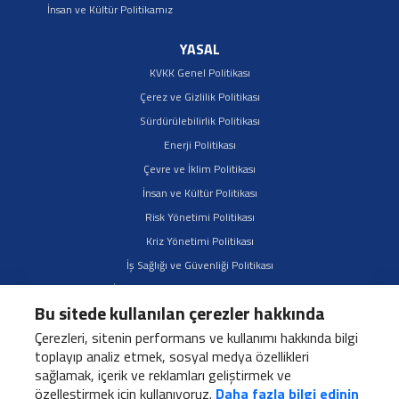
İnsan ve Kültür Politikamız
YASAL
KVKK Genel Politikası
Çerez ve Gizlilik Politikası
Sürdürülebilirlik Politikası
Enerji Politikası
Çevre ve İklim Politikası
İnsan ve Kültür Politikası
Risk Yönetimi Politikası
Kriz Yönetimi Politikası
İş Sağlığı ve Güvenliği Politikası
İş Ortakları Sürdürülebilirlik Politikası
Bu sitede kullanılan çerezler hakkında
Çeşitlilik, Kapsayıcılık ve Fırsat Eşitliği Politikası
Çerezleri, sitenin performans ve kullanımı hakkında bilgi
toplayıp analiz etmek, sosyal medya özellikleri
sağlamak, içerik ve reklamları geliştirmek ve
özelleştirmek için kullanıyoruz.
Daha fazla bilgi edinin