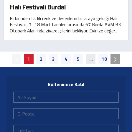
Halı Festivali Burda!
Birbirinden farklı renk ve desenlerin bir araya geldiği Halı
Festivali, 7–18 Mart tarihleri arasında 67 Burda AVM B3
Otopark Alanı’nda ziyaretçilerini bekliyor. Evinize değer
katacak özel seçenekleri keşfetmeye davetlisiniz.
1
2
3
4
5
...
10
Bültenimize Katıl