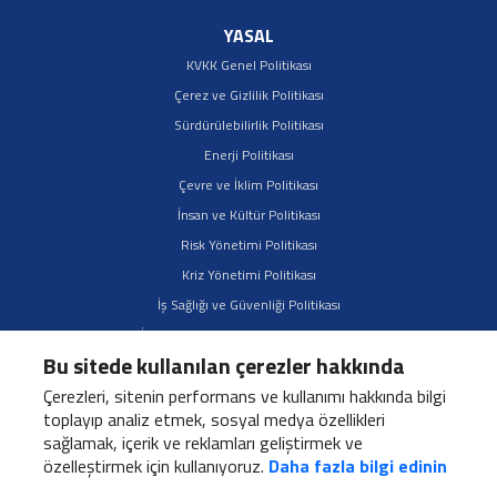
YASAL
KVKK Genel Politikası
Çerez ve Gizlilik Politikası
Sürdürülebilirlik Politikası
Enerji Politikası
Çevre ve İklim Politikası
İnsan ve Kültür Politikası
Risk Yönetimi Politikası
Kriz Yönetimi Politikası
İş Sağlığı ve Güvenliği Politikası
İş Ortakları Sürdürülebilirlik Politikası
Bu sitede kullanılan çerezler hakkında
Çeşitlilik, Kapsayıcılık ve Fırsat Eşitliği Politikası
Çerezleri, sitenin performans ve kullanımı hakkında bilgi
toplayıp analiz etmek, sosyal medya özellikleri
sağlamak, içerik ve reklamları geliştirmek ve
özelleştirmek için kullanıyoruz.
Daha fazla bilgi edinin
Esas Plaza, Rüzgarlıbahçe Mah, Kavacık