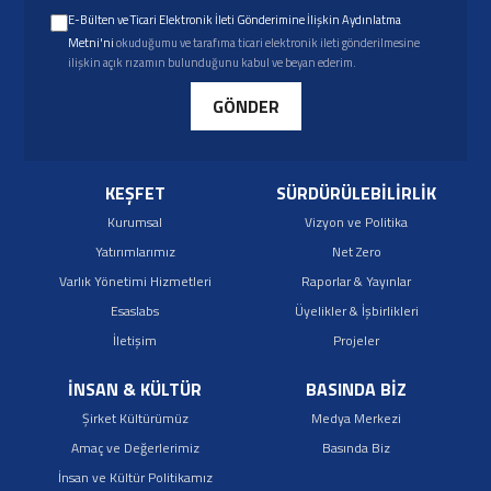
E-Bülten ve Ticari Elektronik İleti Gönderimine İlişkin Aydınlatma
Metni'ni
okuduğumu ve tarafıma ticari elektronik ileti gönderilmesine
ilişkin açık rızamın bulunduğunu kabul ve beyan ederim.
GÖNDER
KEŞFET
SÜRDÜRÜLEBİLİRLİK
Kurumsal
Vizyon ve Politika
Yatırımlarımız
Net Zero
Varlık Yönetimi Hizmetleri
Raporlar & Yayınlar
Esaslabs
Üyelikler & İşbirlikleri
İletişim
Projeler
İNSAN & KÜLTÜR
BASINDA BİZ
Şirket Kültürümüz
Medya Merkezi
Amaç ve Değerlerimiz
Basında Biz
İnsan ve Kültür Politikamız