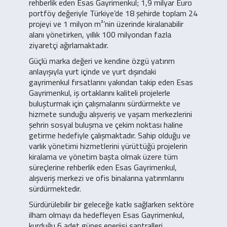
rehberlik eden Esas Gayrimenkul; 1,9 milyar Euro
portföy değeriyle Türkiye’de 18 şehirde toplam 24
projeyi ve 1 milyon m²’nin üzerinde kiralanabilir
alanı yönetirken, yıllık 100 milyondan fazla
ziyaretçi ağırlamaktadır.
Güçlü marka değeri ve kendine özgü yatırım
anlayışıyla yurt içinde ve yurt dışındaki
gayrimenkul fırsatlarını yakından takip eden Esas
Gayrimenkul, iş ortaklarını kaliteli projelerle
buluşturmak için çalışmalarını sürdürmekte ve
hizmete sunduğu alışveriş ve yaşam merkezlerini
şehrin sosyal buluşma ve çekim noktası haline
getirme hedefiyle çalışmaktadır. Sahip olduğu ve
varlık yönetimi hizmetlerini yürüttüğü projelerin
kiralama ve yönetim başta olmak üzere tüm
süreçlerine rehberlik eden Esas Gayrimenkul,
alışveriş merkezi ve ofis binalarına yatırımlarını
sürdürmektedir.
Sürdürülebilir bir geleceğe katkı sağlarken sektöre
ilham olmayı da hedefleyen Esas Gayrimenkul,
kurduğu 6 adet güneş enerjisi santralleri