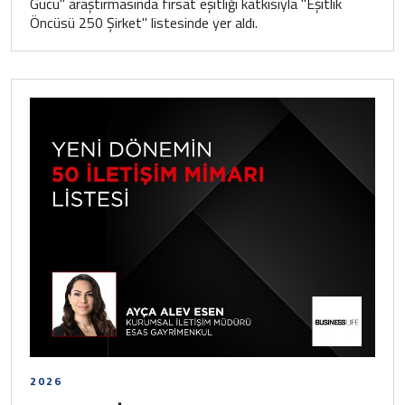
Gücü" araştırmasında fırsat eşitliği katkısıyla "Eşitlik
Öncüsü 250 Şirket" listesinde yer aldı.
2026