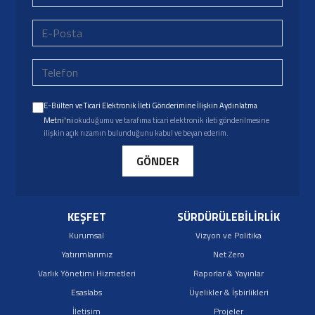
E-Bülten ve Ticari Elektronik İleti Gönderimine İlişkin Aydınlatma
Metni'ni
okuduğumu ve tarafıma ticari elektronik ileti gönderilmesine
ilişkin açık rızamın bulunduğunu kabul ve beyan ederim.
GÖNDER
KEŞFET
SÜRDÜRÜLEBİLİRLİK
Kurumsal
Vizyon ve Politika
Yatırımlarımız
Net Zero
Varlık Yönetimi Hizmetleri
Raporlar & Yayınlar
Esaslabs
Üyelikler & İşbirlikleri
İletişim
Projeler