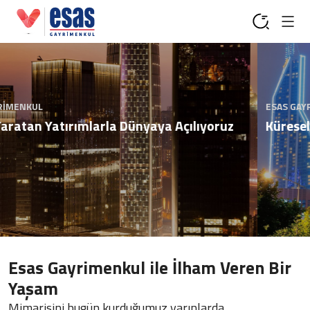
ESAS GAYRİMENKUL
Küresel Gayrimenkul Perspektifimizi Keşfedin
Esas Gayrimenkul ile İlham Veren Bir
Yaşam
Mimarisini bugün kurduğumuz yarınlarda,