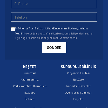
E-Bülten ve Ticari Elektronik İleti Gönderimine İlişkin Aydınlatma
Metni'ni
okuduğumu ve tarafıma ticari elektronik ileti gönderilmesine
ilişkin açık rızamın bulunduğunu kabul ve beyan ederim.
GÖNDER
KEŞFET
SÜRDÜRÜLEBİLİRLİK
Kurumsal
Vizyon ve Politika
Yatırımlarımız
Net Zero
Varlık Yönetimi Hizmetleri
Raporlar & Yayınlar
Esaslabs
Üyelikler & İşbirlikleri
İletişim
Projeler